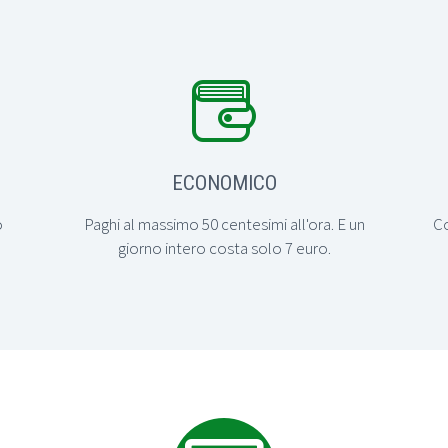


ECONOMICO
o
Paghi al massimo 50 centesimi all'ora. E un
Co
giorno intero costa solo 7 euro.