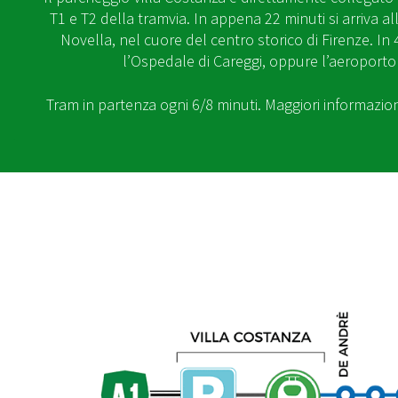
T1 e T2 della tramvia. In appena 22 minuti si arriva a
Novella, nel cuore del centro storico di Firenze. In 
l’Ospedale di Careggi, oppure l’aeroporto 
Tram in partenza ogni 6/8 minuti. Maggiori informazio