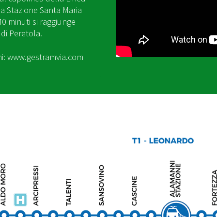
lla Stazione Santa Maria
40 minuti si raggiunge
di Peretola.
ni:
www.gestramvia.com