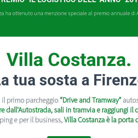
za ha ottenuto una menzione speciale al premio annuale di 
Villa Costanza.
a tua sosta a Firen
è il primo parcheggio
“Drive and Tramway”
auto
re dall’Autostrada, sali in tramvia e raggiungi il 
ping e per il business,
Villa Costanza è la porta 