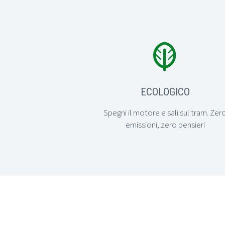


ECOLOGICO
Spegni il motore e sali sul tram. Zer
emissioni, zero pensieri