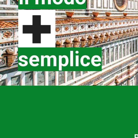
semplice
P