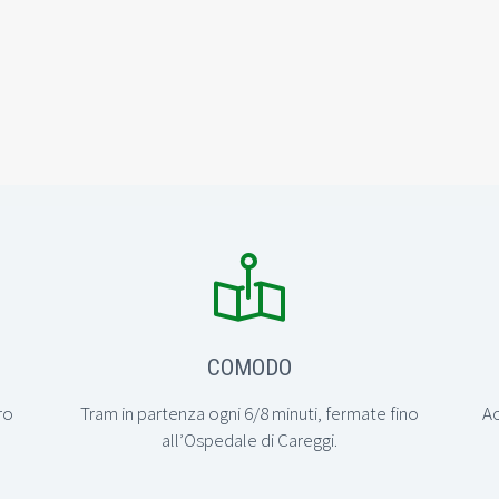


COMODO
ro
Tram in partenza ogni 6/8 minuti, fermate fino
Ac
all’Ospedale di Careggi.