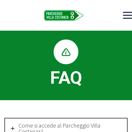


FAQ
Come si accede al Parcheggio Villa
Costanza?